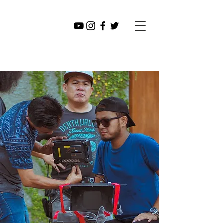
오토 페르
디난드