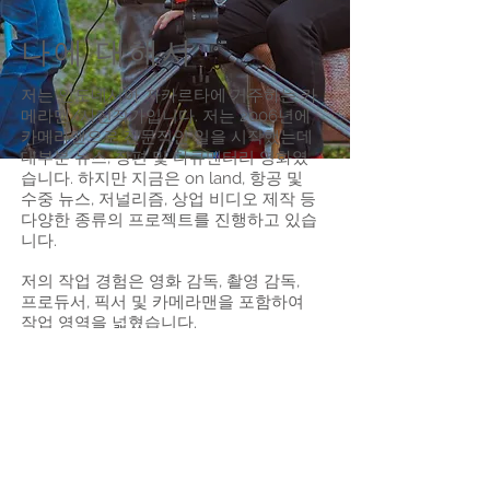
나에 대해서
저는 인도네시아 자카르타에 거주하는 카
메라맨/사진작가입니다. 저는 2006년에
카메라맨으로 전문적인 일을 시작했는데
대부분 뉴스, 장편 및 다큐멘터리 영화였
습니다. 하지만 지금은 on land, 항공 및
수중 뉴스, 저널리즘, 상업 비디오 제작 등
다양한 종류의 프로젝트를 진행하고 있습
니다.
저의 작업 경험은 영화 감독, 촬영 감독,
프로듀서, 픽서 및 카메라맨을 포함하여
작업 영역을 넓혔습니다.
내 고객 중 일부는 WWF 인도네시아 재
단, 미국 적십자사, ICRC, Unilever, AJ+,
MSNBC, Danone 등이며 Frisian Flag
Indonesia, Tupperware 등과 같은 인도
네시아의 다른 고객입니다.
질문을 보내주시면 몇 가지 흥미로운 아